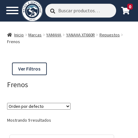
0
Buscar
Buscar
por:
Inicio
Marcas
YAMAHA
YANAHA XT660R
Repuestos
Frenos
Ver Filtros
Frenos
Mostrando 9 resultados