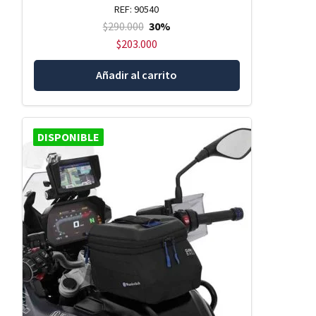
REF: 90540
$
290.000
30%
$
203.000
Añadir al carrito
DISPONIBLE