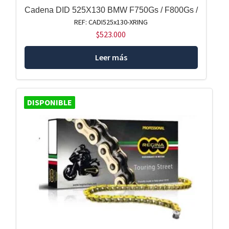
Cadena DID 525X130 BMW F750Gs / F800Gs /
REF: CADI525x130-XRING
$
523.000
Leer más
DISPONIBLE