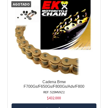
AGOTADO
Cadena Bmw
F700Gs/F650Gs/F800Gs/Adv/F800
REF: 525MVXZ2
$
432.000