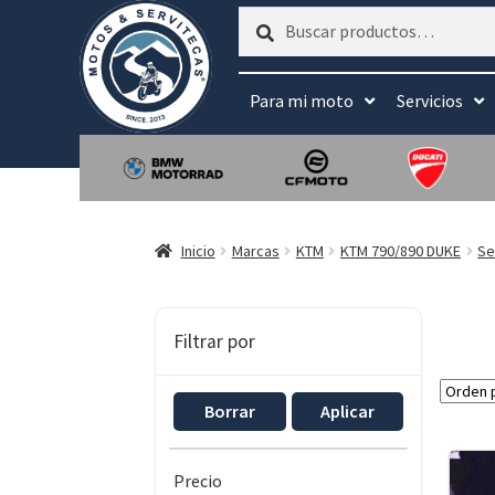
Buscar
Buscar
por:
Para mi moto
Servicios
Inicio
Marcas
KTM
KTM 790/890 DUKE
Se
Filtrar por
Borrar
Aplicar
Precio