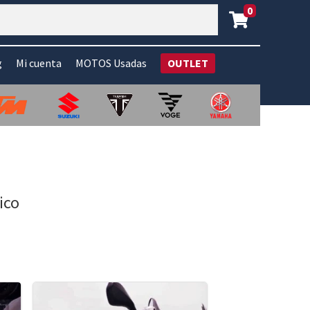
0
g
Mi cuenta
MOTOS Usadas
OUTLET
ico