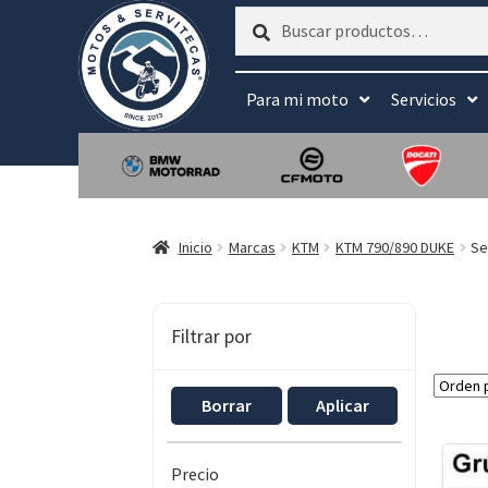
Buscar
Buscar
por:
Para mi moto
Servicios
Inicio
Marcas
KTM
KTM 790/890 DUKE
Se
Filtrar por
Borrar
Aplicar
Precio