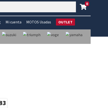
0
g
Mi cuenta
MOTOS Usadas
OUTLET