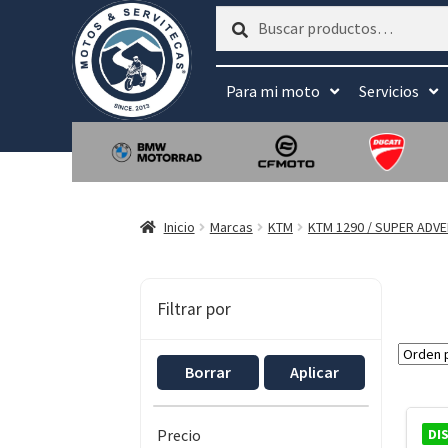
Buscar
Buscar
por:
Para mi moto
Servicios
Inicio
Marcas
KTM
KTM 1290 / SUPER ADV
Filtrar por
Borrar
Aplicar
DI
Precio