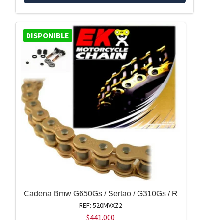
DISPONIBLE
Cadena Bmw G650Gs / Sertao / G310Gs / R
REF: 520MVXZ2
$
441.000