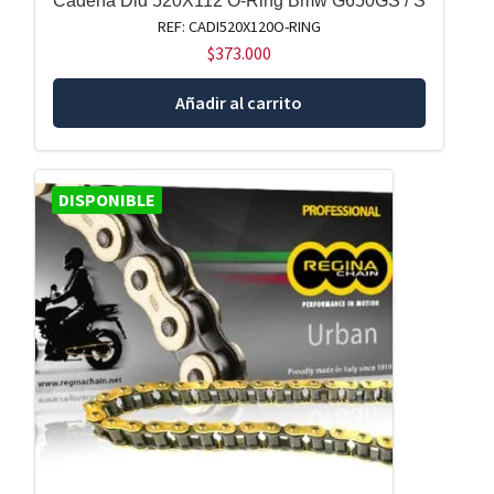
Cadena Did 520X112 O-Ring Bmw G650GS / S
REF: CADI520X120O-RING
$
373.000
Añadir al carrito
DISPONIBLE