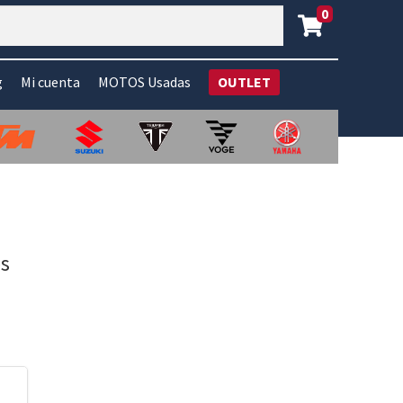
0
g
Mi cuenta
MOTOS Usadas
OUTLET
es