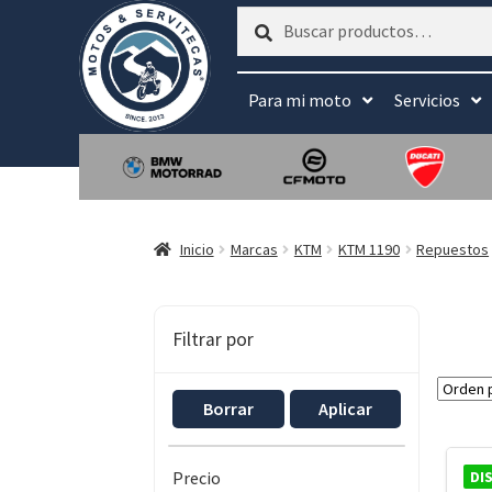
Buscar
Buscar
por:
Para mi moto
Servicios
Inicio
Marcas
KTM
KTM 1190
Repuestos
Filtrar por
Borrar
Aplicar
DI
Precio