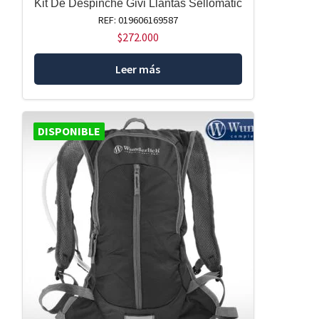
Kit De Despinche Givi Llantas Sellomatic
REF: 019606169587
$
272.000
Leer más
DISPONIBLE