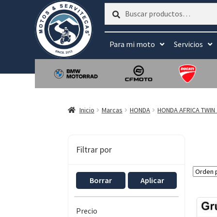
Buscar
Buscar
por:
Para mi moto
Servicios
Inicio
Marcas
HONDA
HONDA AFRICA TWIN 
Filtrar por
Borrar
Aplicar
Precio