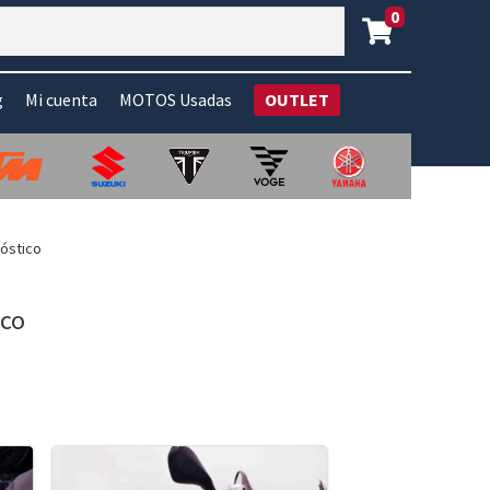
0
g
Mi cuenta
MOTOS Usadas
OUTLET
nóstico
ico