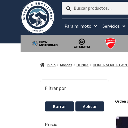
Buscar
Buscar
por:
Para mi moto
Servicios
Inicio
Marcas
HONDA
HONDA AFRICA TWIN
Filtrar por
Borrar
Aplicar
Precio