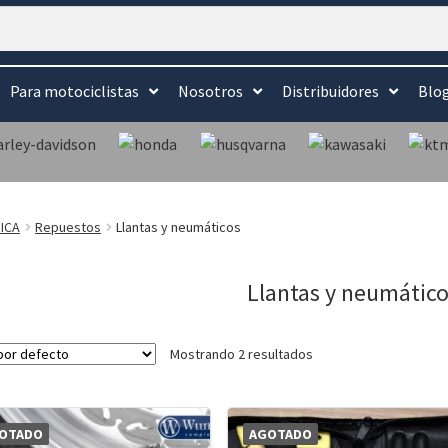
Para motociclistas
Nosotros
Distribuidores
Blo
ICA
Repuestos
Llantas y neumáticos
Llantas y neumátic
Mostrando 2 resultados
OTADO
AGOTADO