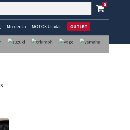
0
g
Mi cuenta
MOTOS Usadas
OUTLET
os