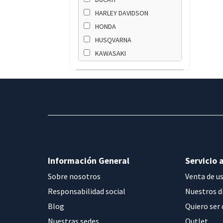
HARLEY DAVIDSON
HONDA
HUSQVARNA
KAWASAKI
KTM
SUZUKI
TRIUMPH
YAMAHA
Información General
Servicio a
Sobre nosotros
Venta de u
Responsabilidad social
Nuestros d
Blog
Quiero ser 
Nuestras sedes
Outlet