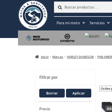
Buscar
Buscar
por:
Para mi moto
Servicios
Inicio
Marcas
HARLEY DAVIDSON
PAN AMER
Filtrar por
Borrar
Aplicar
AG
Precio