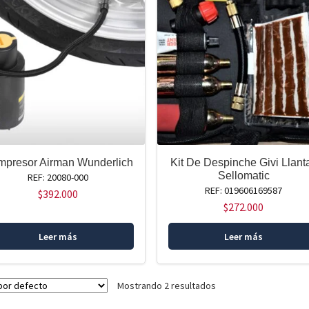
presor Airman Wunderlich
Kit De Despinche Givi Llant
Sellomatic
REF: 20080-000
REF: 019606169587
$
392.000
$
272.000
Leer más
Leer más
Mostrando 2 resultados