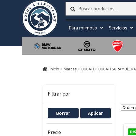
Buscar
Buscar
por:
Para mi moto
Servicios
Inicio
Marcas
DUCATI
DUCATI SCRAMBLER 8
Filtrar por
Borrar
Aplicar
DI
Precio