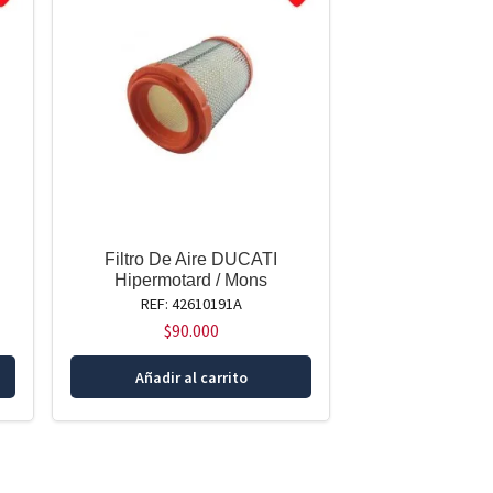
Filtro De Aire DUCATI
Hipermotard / Mons
REF: 42610191A
$
90.000
Añadir al carrito