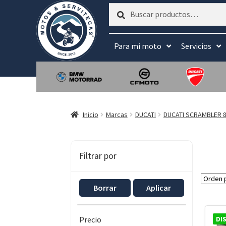
Buscar
Buscar
por:
Para mi moto
Servicios
Inicio
Marcas
DUCATI
DUCATI SCRAMBLER 8
Filtrar por
Borrar
Aplicar
DI
Precio