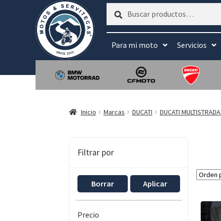
Buscar
Buscar
por:
Para mi moto
Servicios
Inicio
Marcas
DUCATI
DUCATI MULTISTRADA
Filtrar por
Borrar
Aplicar
Precio