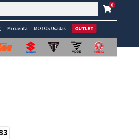
0
g
Mi cuenta
MOTOS Usadas
OUTLET