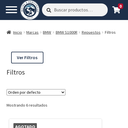
0
Buscar
Buscar
por:
Inicio
Marcas
BMW
BMW S1000R
Repuestos
Filtros
Ver Filtros
Filtros
Mostrando 6 resultados
AGOTADO