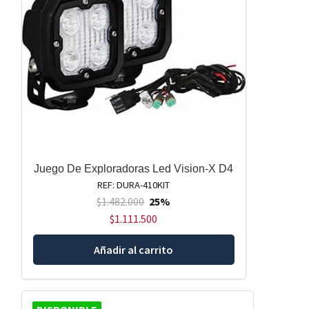
Juego De Exploradoras Led Vision-X D4
REF: DURA-410KIT
$
1.482.000
25%
$
1.111.500
Añadir al carrito