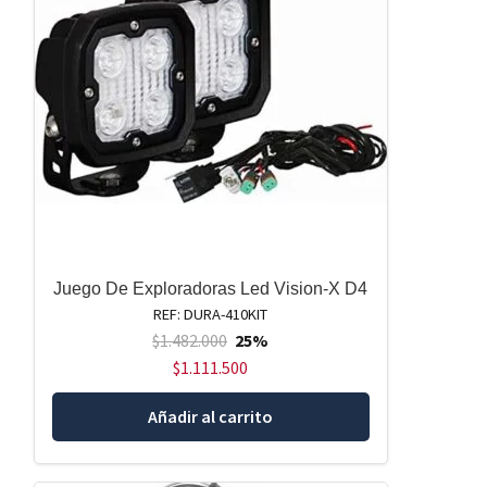
Juego De Exploradoras Led Vision-X D4
REF: DURA-410KIT
$
1.482.000
25%
$
1.111.500
Añadir al carrito