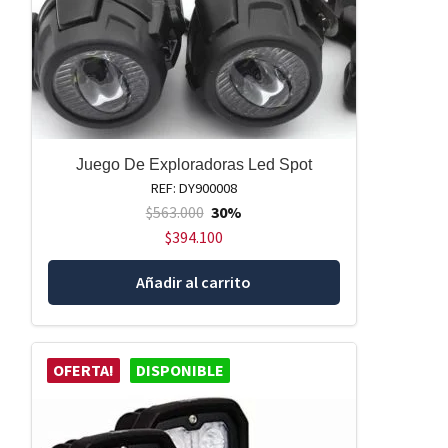
Juego De Exploradoras Led Spot
REF: DY900008
$
563.000
30%
$
394.100
Añadir al carrito
OFERTA!
DISPONIBLE