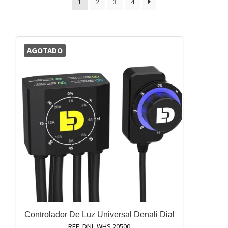
1
2
3
4
AGOTADO
Controlador De Luz Universal Denali Dial
REF: DNL.WHS.20500