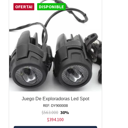
OFERTA!
DISPONIBLE
Juego De Exploradoras Led Spot
REF: DY900008
$
563.000
30%
$
394.100