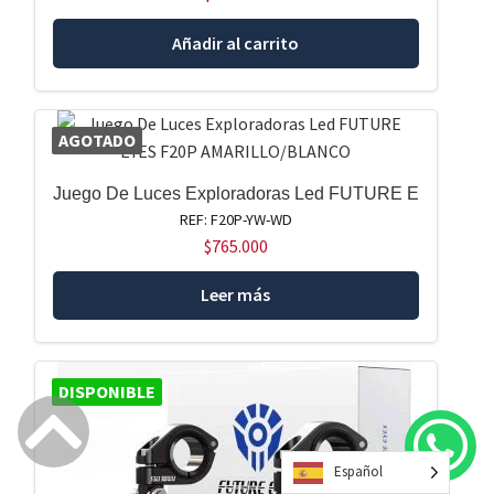
Añadir al carrito
AGOTADO
Juego De Luces Exploradoras Led FUTURE E
REF: F20P-YW-WD
$
765.000
Leer más
DISPONIBLE
Español