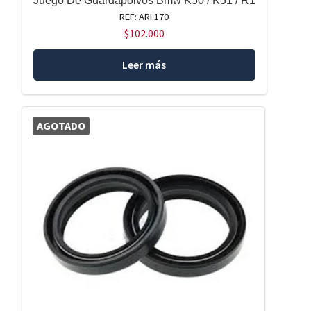
Juego De Guardapolvos Bmw K50 / K51 / R1
REF: ARI.170
$
102.000
Leer más
AGOTADO