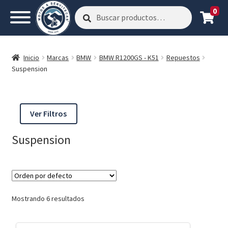
0
Buscar
Buscar
por:
Inicio
Marcas
BMW
BMW R1200GS - K51
Repuestos
Suspension
Ver Filtros
Suspension
Mostrando 6 resultados