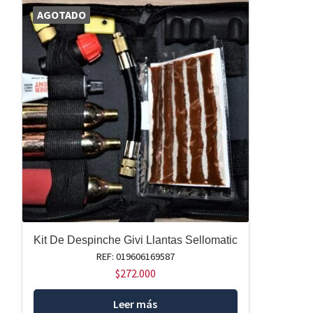
AGOTADO
Kit De Despinche Givi Llantas Sellomatic
REF: 019606169587
$
272.000
Leer más