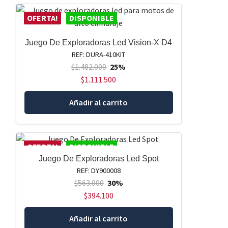
OFERTA!
DISPONIBLE
Juego De Exploradoras Led Vision-X D4
REF: DURA-410KIT
$
1.482.000
25%
$
1.111.500
Añadir al carrito
OFERTA!
DISPONIBLE
Juego De Exploradoras Led Spot
REF: DY900008
$
563.000
30%
$
394.100
Añadir al carrito