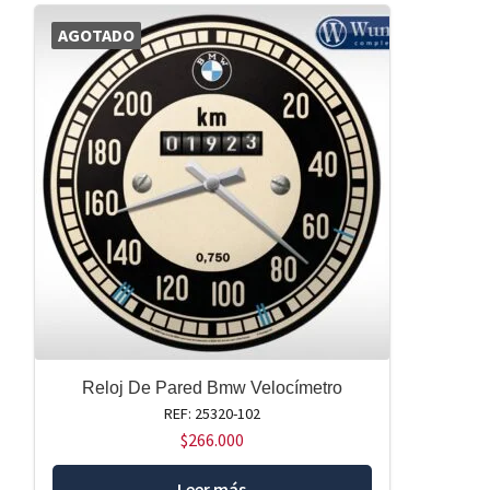
AGOTADO
Reloj De Pared Bmw Velocímetro
REF: 25320-102
$
266.000
Leer más