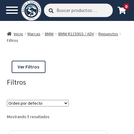
0
Buscar
Buscar
por:
Inicio
Marcas
BMW
BMW R1150GS / ADV
Repuestos
Filtros
Ver Filtros
Filtros
Mostrando 5 resultados