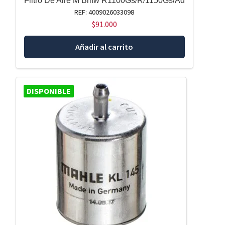
Filtro De Aire M Bmw R1100Gs/R/1150Gs/Ad
REF: 4009026033098
$
91.000
Añadir al carrito
DISPONIBLE