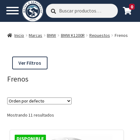
0
Buscar
Buscar
por:
Inicio
Marcas
BMW
BMW K1200R
Repuestos
Frenos
Ver Filtros
Frenos
Mostrando 11 resultados
DISPONIBLE