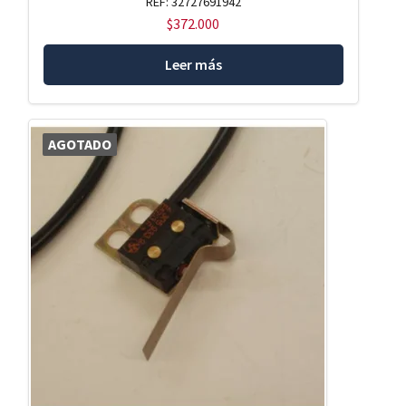
REF: 32727691942
$
372.000
Leer más
AGOTADO