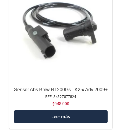
Sensor Abs Bmw R1200Gs - K25/ Adv 2009+
REF: 34527677824
$
948.000
Leer más