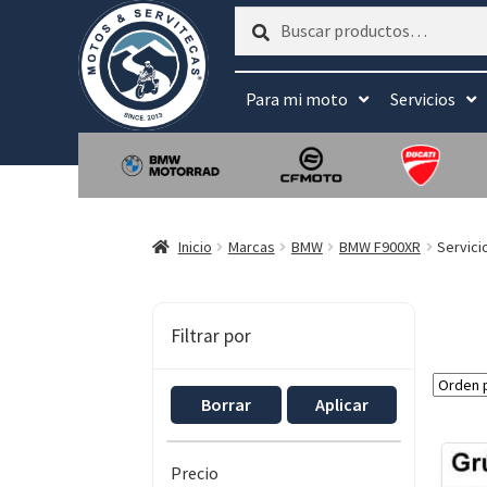
Buscar
Buscar
por:
Para mi moto
Servicios
Inicio
Marcas
BMW
BMW F900XR
Servici
Filtrar por
Borrar
Aplicar
Precio