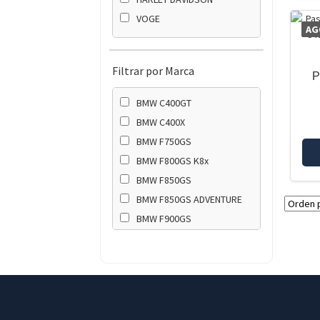
VOGE
AG
Filtrar por Marca
P
BMW C400GT
BMW C400X
BMW F750GS
BMW F800GS K8x
BMW F850GS
BMW F850GS ADVENTURE
BMW F900GS
BMW F900GS ADVENTURE
BMW F900R
BMW F900XR
BMW G310GS
BMW G310R