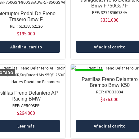
Bmw F750Gs / F
REF: 32728566734A
nterruptor Pedal De Freno
Trasero Bmw F
$
331.000
REF: 61318562126
$
195.000
Añadir al carrito
Añadir al carrito
OTADO
DISPONIBLE
Pastillas Freno Delantero
Brembo Bmw K50
REF: 07BB3884
stillas Freno Delantero AP
Racing BMW
$
376.000
REF: AP500SFP
$
264.000
Leer más
Añadir al carrito