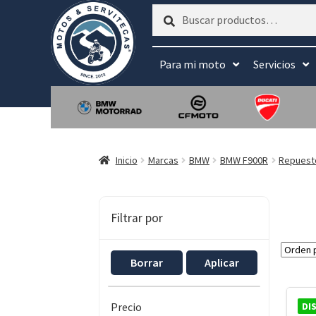
Buscar
Buscar
por:
Para mi moto
Servicios
Inicio
Marcas
BMW
BMW F900R
Repuest
Filtrar por
Borrar
Aplicar
DI
Precio