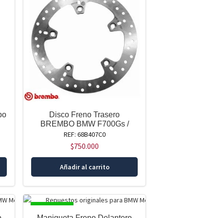
bo
Disco Freno Trasero
BREMBO BMW F700Gs /
REF: 68B407C0
$
750.000
Añadir al carrito
DISPONIBLE
o
Manigueta Freno Delantero