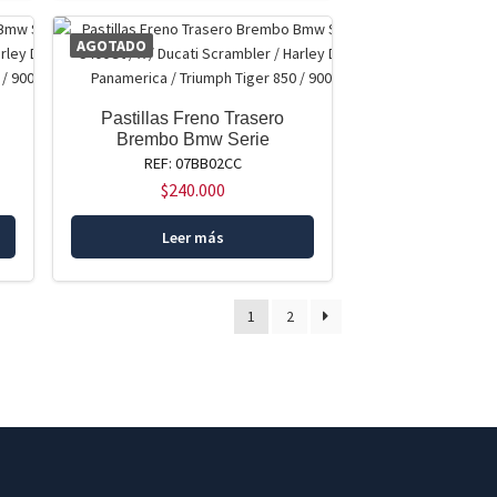
AGOTADO
Pastillas Freno Trasero
Brembo Bmw Serie
REF: 07BB02CC
$
240.000
Leer más
1
2