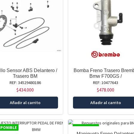
llo Sensor ABS Delantero /
Bomba Freno Trasero Brem
Trasero BM
Bmw F700GS /
REF: 34529480186
REF: 10477643
$
434.000
$
478.000
Añadir al carrito
Añadir al carrito
SPONIBLE
DISPONIBLE
Manigueta Freno Delanter