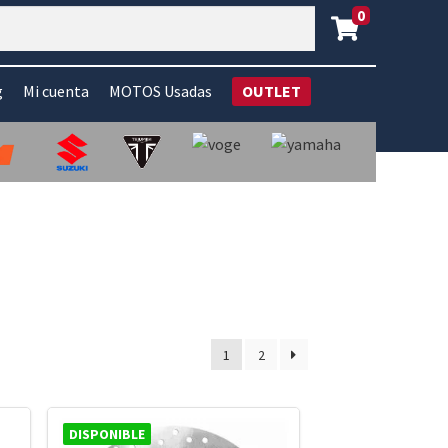
0
g
Mi cuenta
MOTOS Usadas
OUTLET
1
2
DISPONIBLE