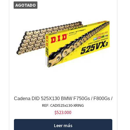
AGOTADO
Cadena DID 525X130 BMW F750Gs / F800Gs /
REF: CADI525x130-XRING
$
523.000
Leer más