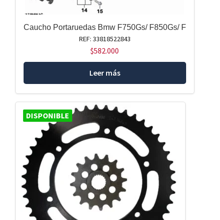
Caucho Portaruedas Bmw F750Gs/ F850Gs/ F
REF: 33818522843
$
582.000
Leer más
DISPONIBLE