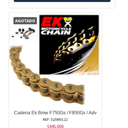
AGOTADO
Cadena Ek Bmw F750Gs / F850Gs / Adv
REF: 525MV122
$
445.000