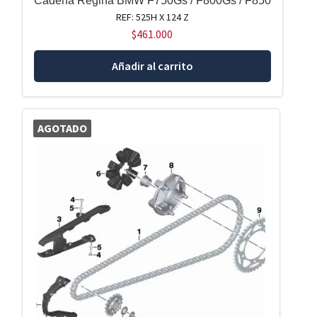
Cadena Regina BMW F750Gs / F800Gs / F850
REF: 525H X 124 Z
$
461.000
Añadir al carrito
AGOTADO