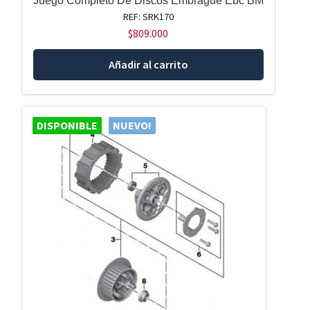
Juego Completo De Discos Embrague Ebc BM
REF: SRK170
$
809.000
Añadir al carrito
DISPONIBLE
NUEVO!