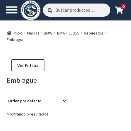
0
Buscar
Buscar
por:
Inicio
Marcas
BMW
BMW F850GS
Repuestos
Embrague
Ver Filtros
Embrague
Mostrando 6 resultados