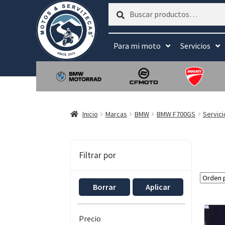
Buscar
Buscar
por:
Para mi moto
Servicios
Inicio
Marcas
BMW
BMW F700GS
Servic
Filtrar por
Borrar
Aplicar
Precio