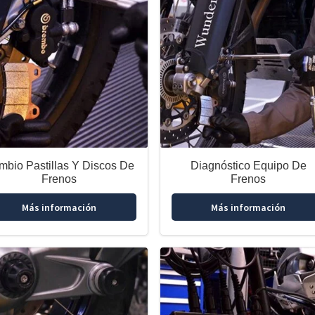
mbio Pastillas Y Discos De
Diagnóstico Equipo De
Frenos
Frenos
Más información
Más información