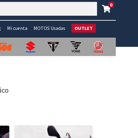
0
g
Mi cuenta
MOTOS Usadas
OUTLET
ico