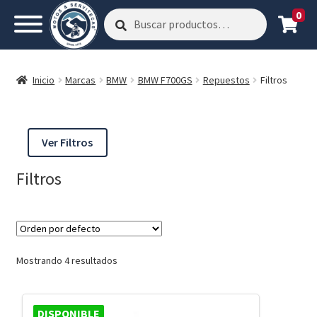
0
Buscar
Buscar
por:
Inicio
Marcas
BMW
BMW F700GS
Repuestos
Filtros
Ver Filtros
Filtros
Mostrando 4 resultados
DISPONIBLE