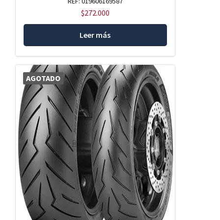
REF: 019606169587
$
272.000
Leer más
AGOTADO