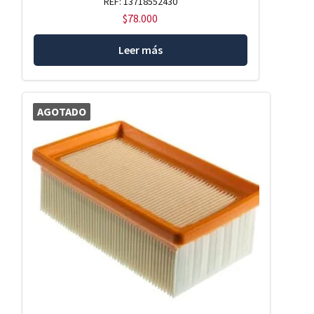
REF: 13718552430
$
78.000
Leer más
AGOTADO