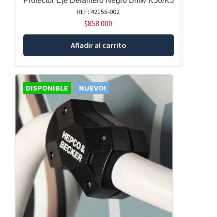
Protector Eje Delantero Negro Bmw K50/K5
REF: 42155-002
$
858.000
Añadir al carrito
DISPONIBLE
NUEVO!