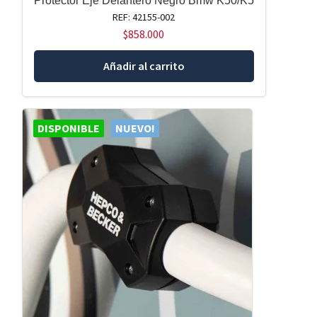
Protector Eje Delantero Negro Bmw K50/K5
REF: 42155-002
$
858.000
Añadir al carrito
DISPONIBLE
NUEVO!