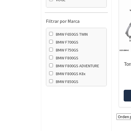
Filtrar por Marca
BMW F650GS TWIN
BMW F700GS
BMW F750GS
BMW F800GS
Tor
BMW F800GS ADVENTURE
BMW F800GS K8x
BMW F850GS
BMW F850GS ADVENTURE
BMW F900GS
BMW F900GS ADVENTURE
BMW G650GS
BMW G650GS SERTAO
VOGE DS900X