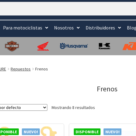
Para motociclistas
Nosotros
Distribuidores
Blo
URE
Repuestos
Frenos
Frenos
Mostrando 8 resultados
SPONIBLE
NUEVO!
DISPONIBLE
NUEVO!