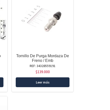
o
Tornillo De Purga Mordaza De
Freno / Emb
REF: 34328559191
$
139.000
Leer más