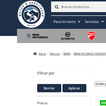
Buscar
Buscar
por:
Para mi moto
Servicios
Inicio
Marcas
BMW
BMW R1300GS ADVENT
Filtrar por
Borrar
Aplicar
DI
Precio