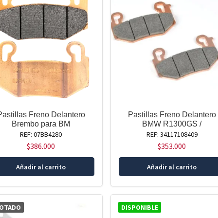
Pastillas Freno Delantero
Pastillas Freno Delantero
Brembo para BM
BMW R1300GS /
REF: 07BB4280
REF: 34117108409
$
386.000
$
353.000
Añadir al carrito
Añadir al carrito
OTADO
DISPONIBLE