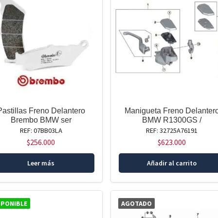
Pastillas Freno Delantero
Manigueta Freno Delanter
Brembo BMW ser
BMW R1300GS /
REF: 07BB03LA
REF: 32725A76191
$
256.000
$
623.000
Leer más
Añadir al carrito
SPONIBLE
AGOTADO