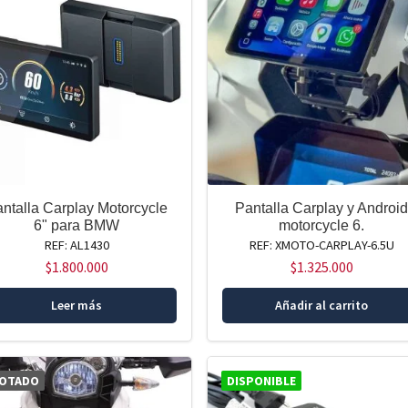
ntalla Carplay Motorcycle
Pantalla Carplay y Androi
6" para BMW
motorcycle 6.
REF: AL1430
REF: XMOTO-CARPLAY-6.5U
$
1.800.000
$
1.325.000
Leer más
Añadir al carrito
OTADO
DISPONIBLE