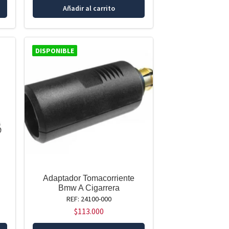
Añadir al carrito
DISPONIBLE
Adaptador Tomacorriente
Bmw A Cigarrera
REF: 24100-000
$
113.000