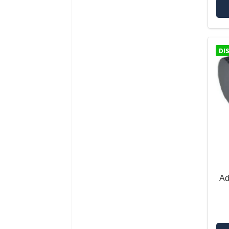
DUCATI MULTISTRADA 1260
DUCATI MULTISTRADA 950 /
V2
DUCATI MULTISTRADA V4
DI
DUCATI SCRAMBLER 1100
DUCATI SCRAMBLER 800 /
DESERT SLED
HARLEY DAVIDSON PAN
AMERICA
HONDA AFRICA TWIN 1000
HONDA AFRICA TWIN 1100
HONDA AFRICA TWIN
ADVENTURE SPORTS 1100
HONDA CB 500 X
Ad
HONDA CROSSTOURER
HONDA X ADV
HUSQVARNA NORDEN 901