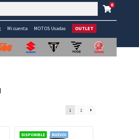
0
g
Mi cuenta
MOTOS Usadas
OUTLET
d
1
2
DISPONIBLE
NUEVO!