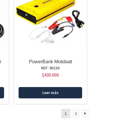
i
PowerBank Motobatt
REF: 96236
$
430.000
Leer más
1
2