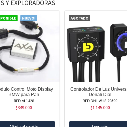
S Y EXPLORADORAS
SPONIBLE
NUEVO!
AGOTADO
dulo Control Moto Display
Controlador De Luz Univers
BMW para Pan
Denali Dial
REF: AL1428
REF: DNL.WHS.20500
$
349.000
$
1.145.000
Añadir al carrito
Leer más