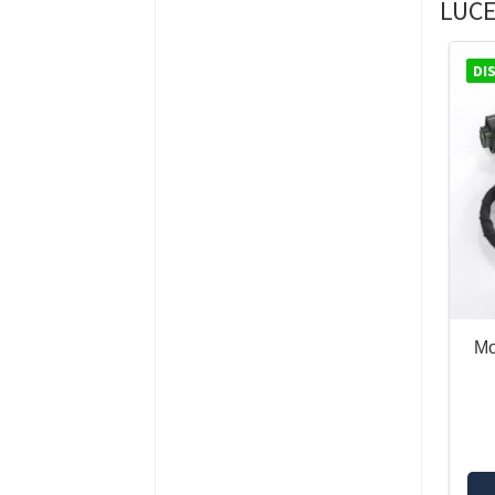
LUCE
BMW G310R
BMW G650GS
BMW G650GS SERTAO
DI
BMW K1200R/S/K1300R/S
BMW K1600GT/GTL
BMW R NINET
BMW R1150GS/ADV
BMW R12
BMW R12 NINET
BMW R1200C
BMW R1200GS-K25
BMW R1200GS-K25
Mo
ADVENTURE
BMW R1200GS-K50
BMW R1200GS-K51
ADVENTURE
BMW R1200R