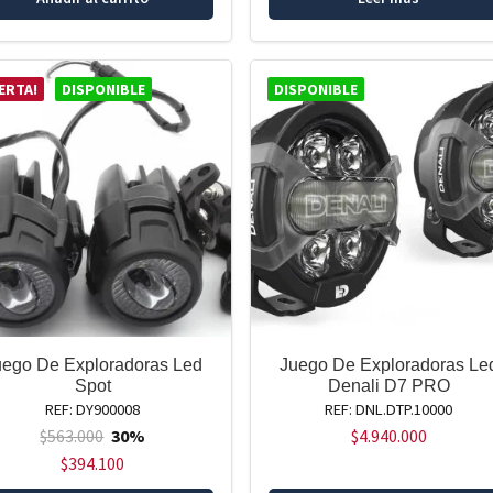
ERTA!
DISPONIBLE
DISPONIBLE
uego De Exploradoras Led
Juego De Exploradoras Le
Spot
Denali D7 PRO
REF: DY900008
REF: DNL.DTP.10000
$
563.000
30%
$
4.940.000
$
394.100