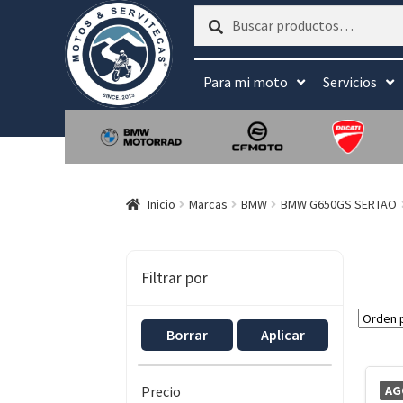
Buscar
Buscar
por:
Para mi moto
Servicios
Inicio
Marcas
BMW
BMW G650GS SERTAO
Filtrar por
Borrar
Aplicar
AG
Precio