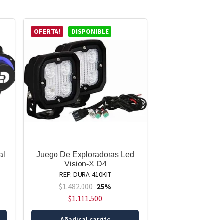
OFERTA!
DISPONIBLE
al
Juego De Exploradoras Led
Vision-X D4
REF: DURA-410KIT
$
1.482.000
25%
$
1.111.500
Añadir al carrito