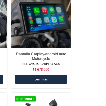
d
Pantalla Carplay/android auto
Motorcycle
REF: XMOTO-CARPLAY-A6.5
$
1.678.000
Leer más
DISPONIBLE