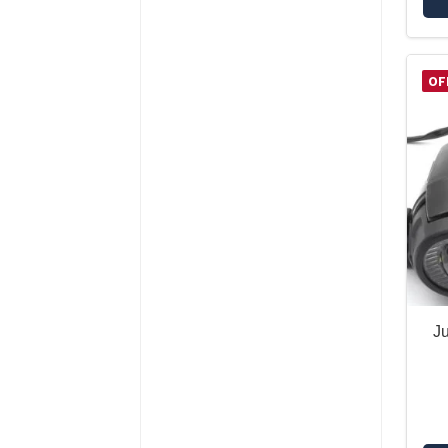
BMW R1250GS
BMW R1250R
BMW R1300GS
OF
BMW R1300GS ADVENTURE
BMW S1000R
BMW S1000RR
BMW S1000XR
CFMOTO 450MT
CFMOTO 800MT
DUCATI DESERT X
DUCATI DIAVEL
DUCATI HYPERMOTARD 950
J
DUCATI MONSTER
DUCATI MULTISTRADA 1200 /
S
DUCATI MULTISTRADA 1200
ENDURO