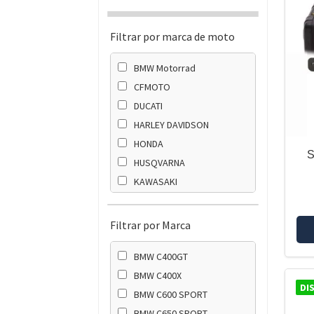
Filtrar por marca de moto
BMW Motorrad
CFMOTO
DUCATI
HARLEY DAVIDSON
HONDA
S
HUSQVARNA
KAWASAKI
KTM
SUZUKI
Filtrar por Marca
TRIUMPH
BMW C400GT
YAMAHA
BMW C400X
DI
BMW C600 SPORT
BMW C650 SPORT