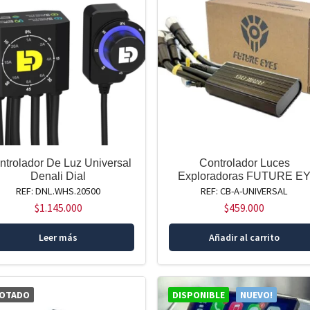
ntrolador De Luz Universal
Controlador Luces
Denali Dial
Exploradoras FUTURE E
REF: DNL.WHS.20500
REF: CB-A-UNIVERSAL
$
1.145.000
$
459.000
Leer más
Añadir al carrito
OTADO
DISPONIBLE
NUEVO!