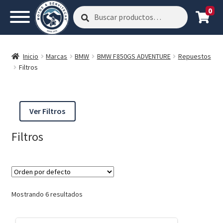
0
Buscar
Buscar
por:
Inicio
Marcas
BMW
BMW F850GS ADVENTURE
Repuestos
Filtros
Ver Filtros
Filtros
Mostrando 6 resultados