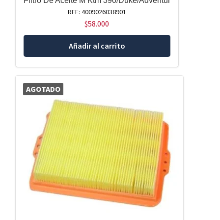
Filtro De Aceite M Ktm 390/Duke/Adventur
REF: 4009026038901
$
58.000
Añadir al carrito
AGOTADO