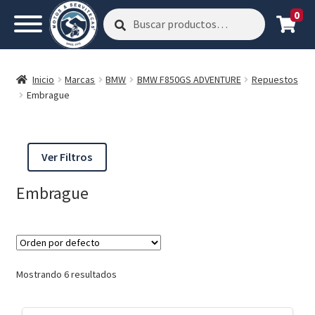
0
Buscar
Buscar
por:
Inicio
Marcas
BMW
BMW F850GS ADVENTURE
Repuestos
Embrague
Ver Filtros
Embrague
Mostrando 6 resultados