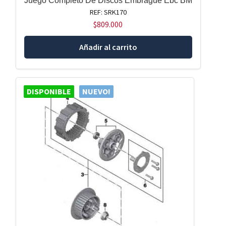
Juego Completo De Discos Embrague Ebc BM
REF: SRK170
$
809.000
Añadir al carrito
DISPONIBLE
NUEVO!