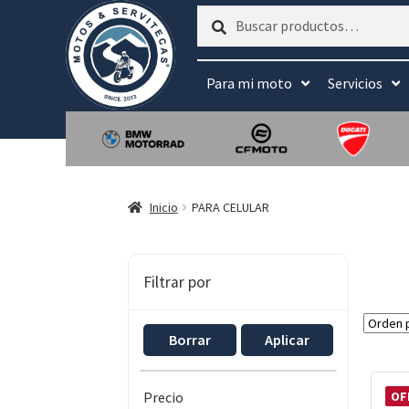
Buscar
Buscar
por:
Para mi moto
Servicios
Inicio
PARA CELULAR
Filtrar por
Borrar
Aplicar
OF
Precio