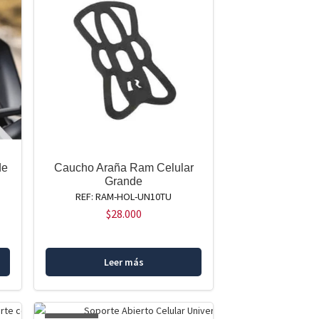
de
Caucho Araña Ram Celular
Grande
REF: RAM-HOL-UN10TU
$
28.000
Leer más