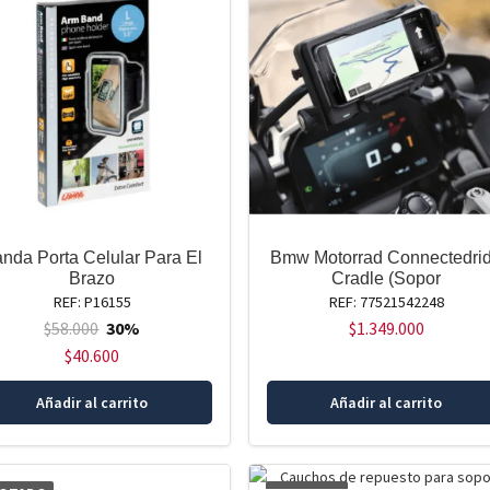
nda Porta Celular Para El
Bmw Motorrad Connectedri
Brazo
Cradle (Sopor
REF: P16155
REF: 77521542248
$
58.000
30%
$
1.349.000
$
40.600
Añadir al carrito
Añadir al carrito