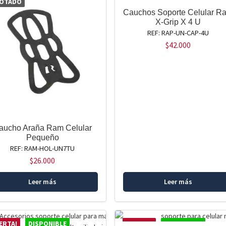
OTADO
AGOTADO
Cauchos Soporte Celular R
X-Grip X 4 U
REF: RAP-UN-CAP-4U
$
42.000
aucho Araña Ram Celular
Pequeño
REF: RAM-HOL-UN7TU
$
26.000
Leer más
Leer más
ERTA!
DISPONIBLE
OFERTA!
DISPONIBLE