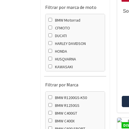
Filtrar por marca de moto
So
BMW Motorrad
CFMOTO
DUCATI
HARLEY DAVIDSON
HONDA
HUSQVARNA
KAWASAKI
KTM
SUZUKI
Filtrar por Marca
TRIUMPH
BMW R1200GS-K50
YAMAHA
BMW R1250GS
BMW C400GT
BMW C400X
DI
BMW C600 SPORT