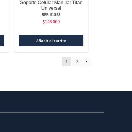
Soporte Celular Manillar Titan
Universal
REF: 91593
$
146.000
Añadir al carrito
1
2