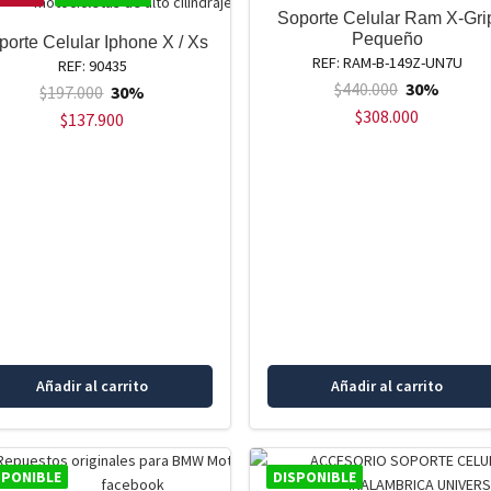
Soporte Celular Ram X-Gri
Pequeño
porte Celular Iphone X / Xs
REF: RAM-B-149Z-UN7U
REF: 90435
$
440.000
30%
$
197.000
30%
$
308.000
$
137.900
Añadir al carrito
Añadir al carrito
SPONIBLE
DISPONIBLE