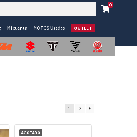
0
g
Mi cuenta
MOTOS Usadas
OUTLET
1
2
AGOTADO