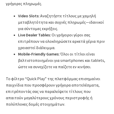
γρήγορες πληρωμές.
Video Slots:
Αναζητήστε τίτλους με χαμηλή
μεταβλητότητα και συχνές πληρωμές—ιδανικοί
για σύντομες εκρήξεις.
Live Dealer Tables:
Οι γρήγοροι γύροι σας
επιτρέπουν να ολοκληρώσετε αρκετά χέρια πριν
χρειαστεί διάλειμμα.
Mobile-Friendly Games:
Όλοι οι τίτλοι είναι
βελτιστοποιημένοι για smartphones και tablets,
ώστε να συνεχίζετε να παίζετε εν κινήσει.
Το φίλτρο “Quick Play” της πλατφόρμας επισημαίνει
παιχνίδια που προσφέρουν γρήγορα αποτελέσματα,
επιτρέποντάς σας να παραλείψετε τίτλους που
απαιτούν μεγαλύτερους χρόνους περιστροφής ή
πολύπλοκες δομές στοιχημάτων.