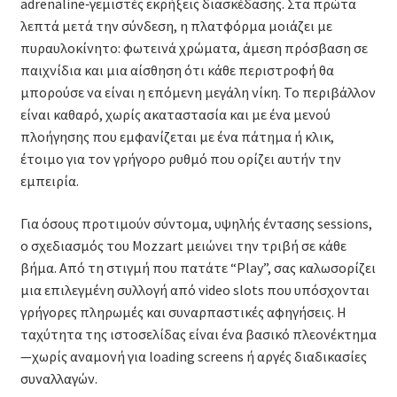
adrenaline‑γεμιστές εκρήξεις διασκέδασης. Στα πρώτα
λεπτά μετά την σύνδεση, η πλατφόρμα μοιάζει με
πυραυλοκίνητο: φωτεινά χρώματα, άμεση πρόσβαση σε
παιχνίδια και μια αίσθηση ότι κάθε περιστροφή θα
μπορούσε να είναι η επόμενη μεγάλη νίκη. Το περιβάλλον
είναι καθαρό, χωρίς ακαταστασία και με ένα μενού
πλοήγησης που εμφανίζεται με ένα πάτημα ή κλικ,
έτοιμο για τον γρήγορο ρυθμό που ορίζει αυτήν την
εμπειρία.
Για όσους προτιμούν σύντομα, υψηλής έντασης sessions,
ο σχεδιασμός του Mozzart μειώνει την τριβή σε κάθε
βήμα. Από τη στιγμή που πατάτε “Play”, σας καλωσορίζει
μια επιλεγμένη συλλογή από video slots που υπόσχονται
γρήγορες πληρωμές και συναρπαστικές αφηγήσεις. Η
ταχύτητα της ιστοσελίδας είναι ένα βασικό πλεονέκτημα
—χωρίς αναμονή για loading screens ή αργές διαδικασίες
συναλλαγών.