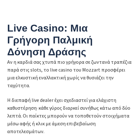
Live Casino: Μια
Γρήγορη Παλμική
Δόνηση Δράσης
Αν η καρδιά σας χτυπά πιο γρήγορα σε ζωντανά τραπέζια
παρά στις slots, το live casino του Mozzart προσφέρει
μια ελκυστική εναλλακτική χωρίς να θυσιάζει την
ταχύτητα.
Η διεπαφή live dealer έχει σχεδιαστεί για ελάχιστη
καθυστέρηση· κάθε γύρος διαρκεί συνήθως κάτω από δύο
λεπτά. Οι παίκτες μπορούν να τοποθετούν στοιχήματα
μέσω αφής ή κλικ με άμεση επιβεβαίωση
αποτελεσμάτων.