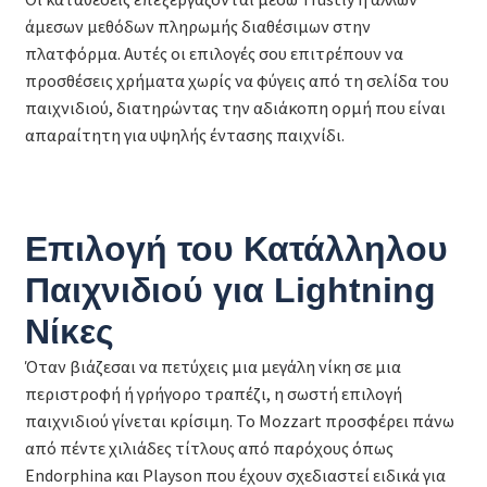
άμεσων μεθόδων πληρωμής διαθέσιμων στην
πλατφόρμα. Αυτές οι επιλογές σου επιτρέπουν να
προσθέσεις χρήματα χωρίς να φύγεις από τη σελίδα του
παιχνιδιού, διατηρώντας την αδιάκοπη ορμή που είναι
απαραίτητη για υψηλής έντασης παιχνίδι.
Επιλογή του Κατάλληλου
Παιχνιδιού για Lightning
Νίκες
Όταν βιάζεσαι να πετύχεις μια μεγάλη νίκη σε μια
περιστροφή ή γρήγορο τραπέζι, η σωστή επιλογή
παιχνιδιού γίνεται κρίσιμη. Το Mozzart προσφέρει πάνω
από πέντε χιλιάδες τίτλους από παρόχους όπως
Endorphina και Playson που έχουν σχεδιαστεί ειδικά για