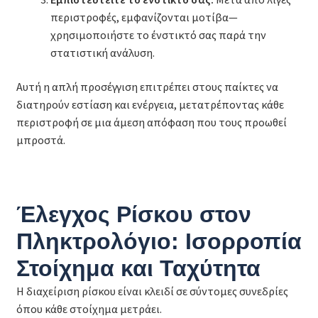
περιστροφές, εμφανίζονται μοτίβα—
χρησιμοποιήστε το ένστικτό σας παρά την
στατιστική ανάλυση.
Αυτή η απλή προσέγγιση επιτρέπει στους παίκτες να
διατηρούν εστίαση και ενέργεια, μετατρέποντας κάθε
περιστροφή σε μια άμεση απόφαση που τους προωθεί
μπροστά.
Έλεγχος Ρίσκου στον
Πληκτρολόγιο: Ισορροπία
Στοίχημα και Ταχύτητα
Η διαχείριση ρίσκου είναι κλειδί σε σύντομες συνεδρίες
όπου κάθε στοίχημα μετράει.