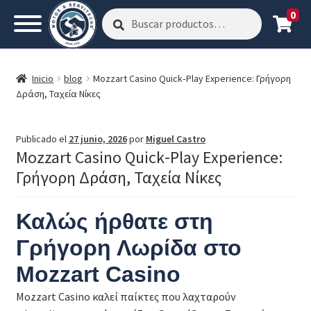
0
Buscar
Buscar
por:
Inicio
blog
Mozzart Casino Quick‑Play Experience: Γρήγορη
Δράση, Ταχεία Νίκες
Publicado el
27 junio, 2026
por
Miguel Castro
Mozzart Casino Quick‑Play Experience:
Γρήγορη Δράση, Ταχεία Νίκες
Καλώς ήρθατε στη
Γρήγορη Λωρίδα στο
Mozzart Casino
Mozzart Casino καλεί παίκτες που λαχταρούν