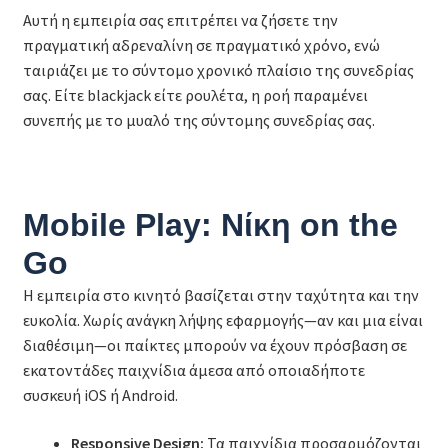
Αυτή η εμπειρία σας επιτρέπει να ζήσετε την
πραγματική αδρεναλίνη σε πραγματικό χρόνο, ενώ
ταιριάζει με το σύντομο χρονικό πλαίσιο της συνεδρίας
σας. Είτε blackjack είτε ρουλέτα, η ροή παραμένει
συνεπής με το μυαλό της σύντομης συνεδρίας σας.
Mobile Play: Νίκη on the
Go
Η εμπειρία στο κινητό βασίζεται στην ταχύτητα και την
ευκολία. Χωρίς ανάγκη λήψης εφαρμογής—αν και μια είναι
διαθέσιμη—οι παίκτες μπορούν να έχουν πρόσβαση σε
εκατοντάδες παιχνίδια άμεσα από οποιαδήποτε
συσκευή iOS ή Android.
Responsive Design:
Τα παιχνίδια προσαρμόζονται