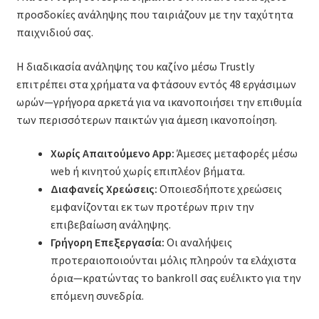
προσδοκίες ανάληψης που ταιριάζουν με την ταχύτητα
παιχνιδιού σας.
Η διαδικασία ανάληψης του καζίνο μέσω Trustly
επιτρέπει στα χρήματα να φτάσουν εντός 48 εργάσιμων
ωρών—γρήγορα αρκετά για να ικανοποιήσει την επιθυμία
των περισσότερων παικτών για άμεση ικανοποίηση.
Χωρίς Απαιτούμενο App:
Άμεσες μεταφορές μέσω
web ή κινητού χωρίς επιπλέον βήματα.
Διαφανείς Χρεώσεις:
Οποιεσδήποτε χρεώσεις
εμφανίζονται εκ των προτέρων πριν την
επιβεβαίωση ανάληψης.
Γρήγορη Επεξεργασία:
Οι αναλήψεις
προτεραιοποιούνται μόλις πληρούν τα ελάχιστα
όρια—κρατώντας το bankroll σας ευέλικτο για την
επόμενη συνεδρία.