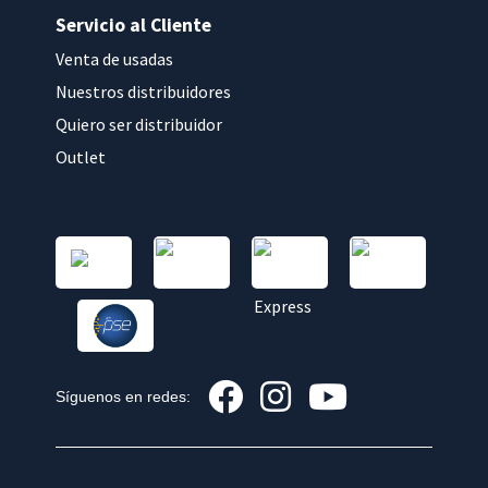
Servicio al Cliente
Venta de usadas
Nuestros distribuidores
Quiero ser distribuidor
Outlet
Síguenos en redes: