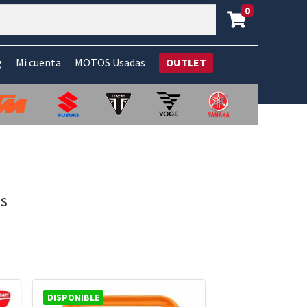
0
g
Mi cuenta
MOTOS Usadas
OUTLET
es
DISPONIBLE