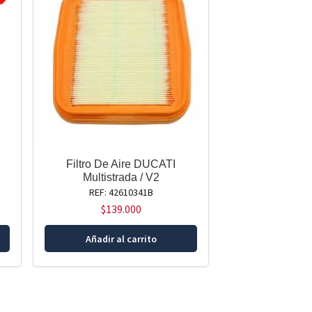
Filtro De Aire DUCATI
Multistrada / V2
REF: 42610341B
$
139.000
Añadir al carrito