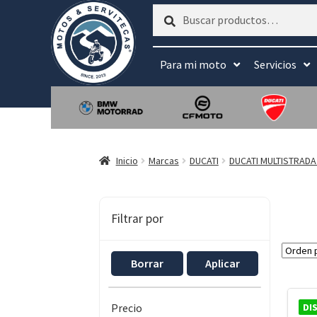
Buscar
Buscar
por:
Para mi moto
Servicios
Inicio
Marcas
DUCATI
DUCATI MULTISTRADA
Filtrar por
Borrar
Aplicar
DI
Precio