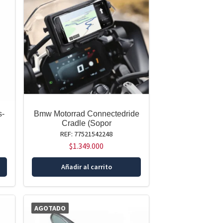
s-
Bmw Motorrad Connectedride
Cradle (Sopor
REF: 77521542248
$
1.349.000
Añadir al carrito
AGOTADO