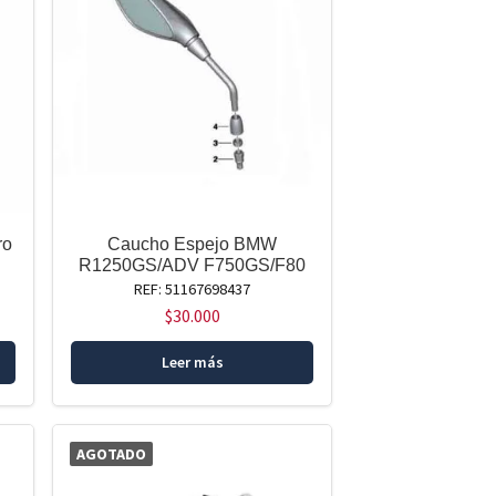
ro
Caucho Espejo BMW
R1250GS/ADV F750GS/F80
REF: 51167698437
$
30.000
Leer más
AGOTADO