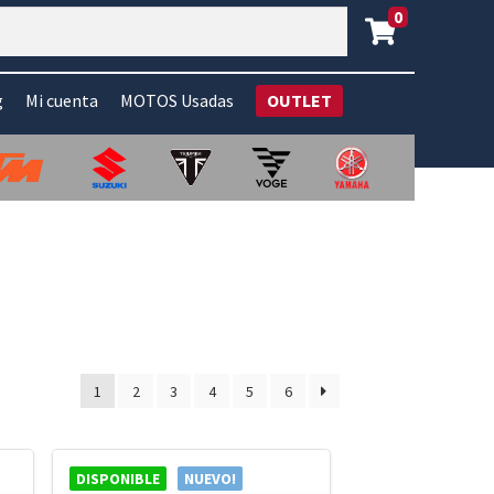
0
g
Mi cuenta
MOTOS Usadas
OUTLET
1
2
3
4
5
6
DISPONIBLE
NUEVO!