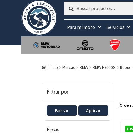
Buscar
Buscar
por:
Para mi moto
Servicios
Inicio
Marcas
BMW
BMW F900GS
Repue
Filtrar por
Borrar
Aplicar
DI
Precio