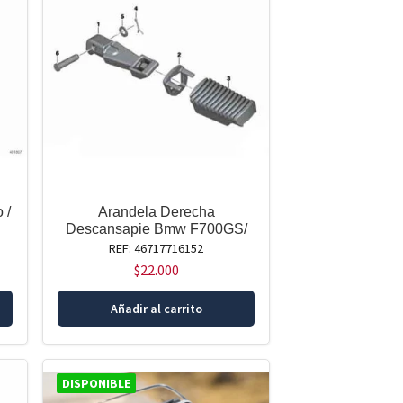
 /
Arandela Derecha
Descansapie Bmw F700GS/
REF: 46717716152
$
22.000
Añadir al carrito
DISPONIBLE