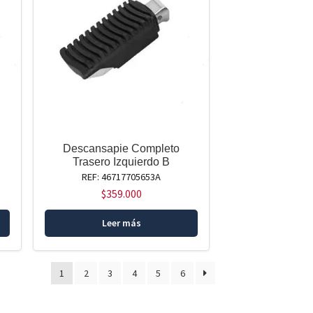
Descansapie Completo
Trasero Izquierdo B
REF: 46717705653A
$
359.000
Leer más
1
2
3
4
5
6