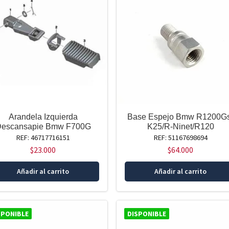
Arandela Izquierda
Base Espejo Bmw R1200G
escansapie Bmw F700G
K25/R-Ninet/R120
REF: 46717716151
REF: 51167698694
$
23.000
$
64.000
Añadir al carrito
Añadir al carrito
SPONIBLE
DISPONIBLE