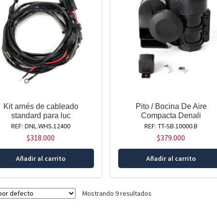
Kit arnés de cableado
Pito / Bocina De Aire
standard para luc
Compacta Denali
REF: DNL.WHS.12400
REF: TT-SB.10000.B
$
318.000
$
379.000
Añadir al carrito
Añadir al carrito
Mostrando 9 resultados