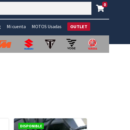
0
g
Mi cuenta
MOTOS Usadas
OUTLET
DISPONIBLE