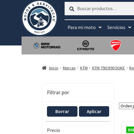
Buscar
Buscar
por:
Para mi moto
Servicios
Inicio
Marcas
KTM
KTM 790/890 DUKE
Re
Filtrar por
Borrar
Aplicar
DI
Precio