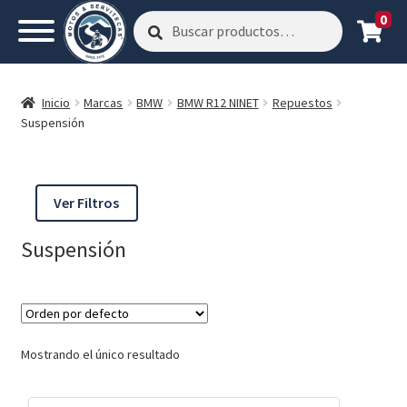
0
Buscar
Buscar
por:
Inicio
Marcas
BMW
BMW R12 NINET
Repuestos
Suspensión
Ver Filtros
Suspensión
Mostrando el único resultado