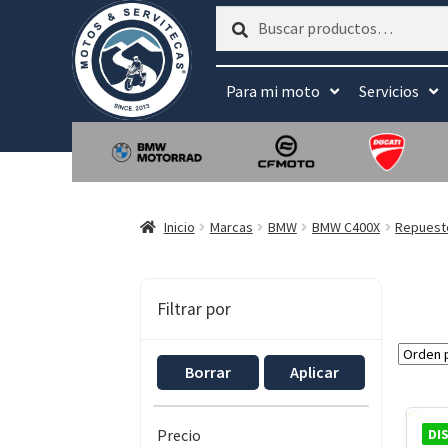
Buscar
Buscar
por:
Para mi moto
Servicios
Inicio
Marcas
BMW
BMW C400X
Repuest
Filtrar por
Borrar
Aplicar
DI
Precio