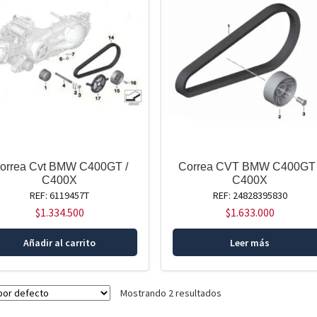
orrea Cvt BMW C400GT /
Correa CVT BMW C400GT 
C400X
C400X
REF: 6119457T
REF: 24828395830
$
1.334.500
$
1.633.000
Añadir al carrito
Leer más
Mostrando 2 resultados